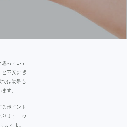
と思っていて
」と不安に感
験では効果も
います。
するポイント
あります。ゆ
なりますよ。