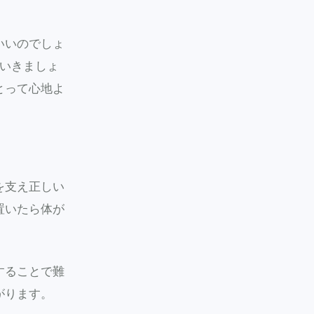
いいのでしょ
ていきましょ
とって心地よ
を支え正しい
置いたら体が
することで難
がります。