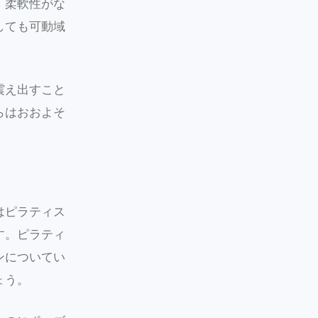
、柔軟性がな
しても可動域
震え出すこと
らはおおよそ
はピラティス
す。ピラティ
ンについてい
ょう。