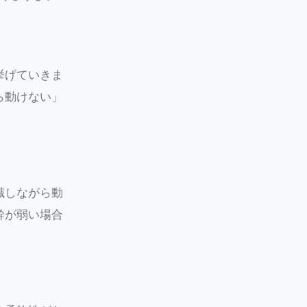
挙げていきま
ら動けない」
識しながら動
幹が弱い場合
。