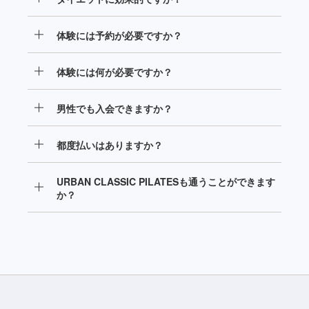
安心の月額制で通うことができます。さらに、オープ
ン前の今なら、先着50名様のみ永久割引価格でご入会
当スタジオでは、マシンピラティスとウェイトトレー
いただけます。
体験には予約が必要ですか？
ニングを組み合わせた、パーソナルのワークアウトを
行い、インナーとアウター両方の筋肉を鍛えることが
当ホームページの「体験予約はこちら」からご予約の
できますので、ダイエットに効果的です。
体験には何が必要ですか？
上、ご来店ください。
体験の際に必要な運動できるウェアと運転免許証など
男性でも入会できますか？
のご本人確認書類をお持ちください。
はい。男性もご入会いただけます。
都度払いはありますか？
はい。1レッスンあたり税込6,380円でご利用いただけ
URBAN CLASSIC PILATESも通うことができます
ます。
か？
全店通い放題でご利用いただけます。詳しくは
こちら
をご確認ください。