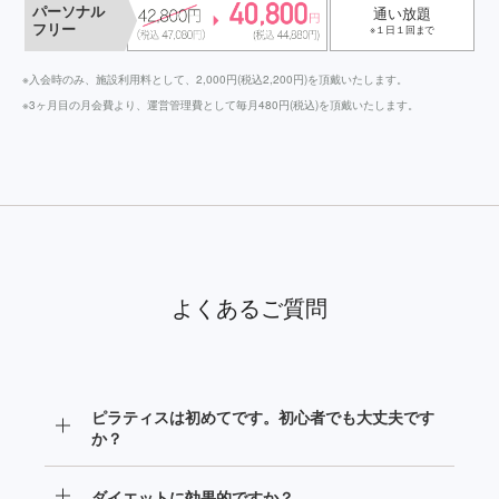
パーソナル
通い放題
フリー
※１日１回まで
※入会時のみ、施設利用料として、2,000円(税込2,200円)を頂戴いたします。
※3ヶ月目の月会費より、運営管理費として毎月480円(税込)を頂戴いたします。
よくあるご質問
ピラティスは初めてです。初心者でも大丈夫です
か？
高額なイメージのマシンピラティスですが、当店では
ダイエットに効果的ですか？