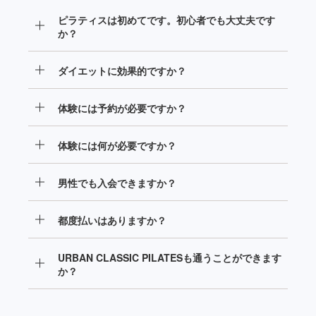
ピラティスは初めてです。初心者でも大丈夫です
か？
高額なイメージのマシンピラティスですが、当店では
ダイエットに効果的ですか？
安心の月額制で通うことができます。さらに、オープ
ン前の今なら、先着50名様のみ永久割引価格でご入会
当スタジオでは、マシンピラティスとウェイトトレー
いただけます。
体験には予約が必要ですか？
ニングを組み合わせた、パーソナルのワークアウトを
行い、インナーとアウター両方の筋肉を鍛えることが
当ホームページの「体験予約はこちら」からご予約の
できますので、ダイエットに効果的です。
体験には何が必要ですか？
上、ご来店ください。
体験の際に必要な運動できるウェアと運転免許証など
男性でも入会できますか？
のご本人確認書類をお持ちください。
はい。男性もご入会いただけます。
都度払いはありますか？
はい。1レッスンあたり税込6,380円でご利用いただけ
URBAN CLASSIC PILATESも通うことができます
ます。
か？
全店通い放題でご利用いただけます。詳しくは
こちら