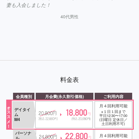
妻も入会しました！
40代男性
料金表
会員種別
月会費(永久割引価格)
ご利用内容
月４回利用可能
オススメ！
デイタイ
※１日１回まで
ム
平日12:30〜17:00
M4
(日曜日 定休日／
土日利用不可)
パーソナ
月４回利用可能
ル