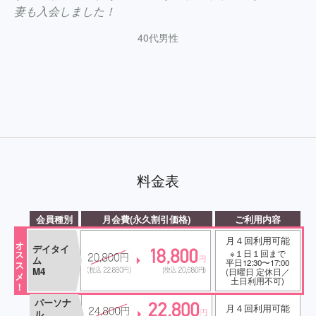
妻も入会しました！
40代男性
料金表
会員種別
月会費(永久割引価格)
ご利用内容
月４回利用可能
オススメ！
デイタイ
※１日１回まで
ム
平日12:30〜17:00
M4
(日曜日 定休日／
土日利用不可)
パーソナ
月４回利用可能
ル