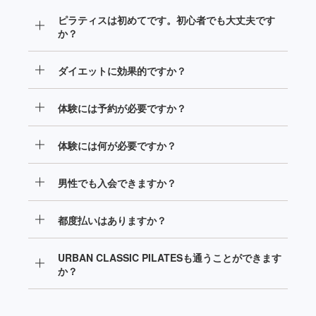
ピラティスは初めてです。初心者でも大丈夫です
か？
高額なイメージのマシンピラティスですが、当店では
ダイエットに効果的ですか？
安心の月額制で通うことができます。さらに、オープ
ン前の今なら、先着50名様のみ永久割引価格でご入会
当スタジオでは、マシンピラティスとウェイトトレー
いただけます。
体験には予約が必要ですか？
ニングを組み合わせた、パーソナルのワークアウトを
行い、インナーとアウター両方の筋肉を鍛えることが
当ホームページの「体験予約はこちら」からご予約の
できますので、ダイエットに効果的です。
体験には何が必要ですか？
上、ご来店ください。
体験の際に必要な運動できるウェアと運転免許証など
男性でも入会できますか？
のご本人確認書類をお持ちください。
はい。男性もご入会いただけます。
都度払いはありますか？
はい。1レッスンあたり税込6,380円でご利用いただけ
URBAN CLASSIC PILATESも通うことができます
ます。
か？
全店通い放題でご利用いただけます。詳しくは
こちら